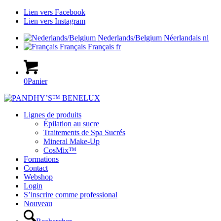
Lien vers Facebook
Lien vers Instagram
Nederlands/Belgium
Néerlandais
nl
Français
Français
fr
0
Panier
Lignes de produits
Épilation au sucre
Traitements de Spa Sucrés
Mineral Make-Up
CosMix™
Formations
Contact
Webshop
Login
S’inscrire comme professional
Nouveau