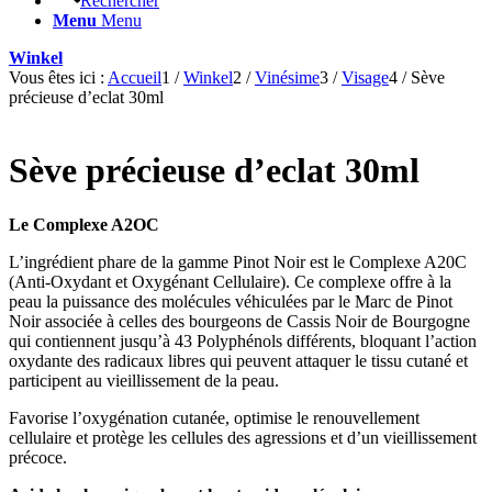
Rechercher
Menu
Menu
Winkel
Vous êtes ici :
Accueil
1
/
Winkel
2
/
Vinésime
3
/
Visage
4
/
Sève
précieuse d’eclat 30ml
Sève précieuse d’eclat 30ml
Le Complexe A2OC
L’ingrédient phare de la gamme Pinot Noir est le Complexe A20C
(Anti-Oxydant et Oxygénant Cellulaire). Ce complexe offre à la
peau la puissance des molécules véhiculées par le Marc de Pinot
Noir associée à celles des bourgeons de Cassis Noir de Bourgogne
qui contiennent jusqu’à 43 Polyphénols différents, bloquant l’action
oxydante des radicaux libres qui peuvent attaquer le tissu cutané et
participent au vieillissement de la peau.
Favorise l’oxygénation cutanée, optimise le renouvellement
cellulaire et protège les cellules des agressions et d’un vieillissement
précoce.