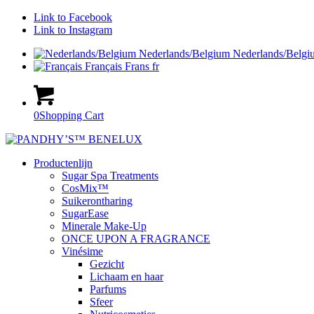
Link to Facebook
Link to Instagram
Nederlands/Belgium
Nederlands/Belgi
Français
Frans
fr
0
Shopping Cart
Productenlijn
Sugar Spa Treatments
CosMix™
Suikerontharing
SugarEase
Minerale Make-Up
ONCE UPON A FRAGRANCE
Vinésime
Gezicht
Lichaam en haar
Parfums
Sfeer