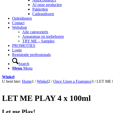
Nutricosmetics
Al onze producten
Pakketten
Cadeaudozen
Opleidingen
Contact
Webshop
Alle categorieën
Apparatuur en toebehoren
TRY ME – Samples
PROMOTIES
Login
Registratie professionals
Search
Menu
Menu
Winkel
U bent hier:
Home
1
/
Winkel
2
/
Once Upon a Fragrance
3
/
LET ME 
LET ME PLAY 4 x 100ml
Let me Play!